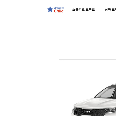
스콜피오 크루즈
남극 크