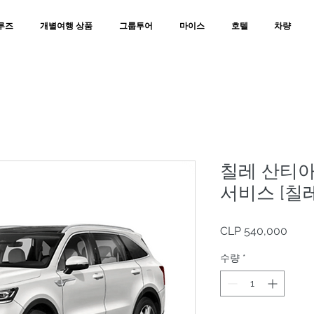
루즈
개별여행 상품
그룹투어
마이스
호텔
차량
칠레 산티아
서비스 [칠
가
CLP 540,000
격
수량
*