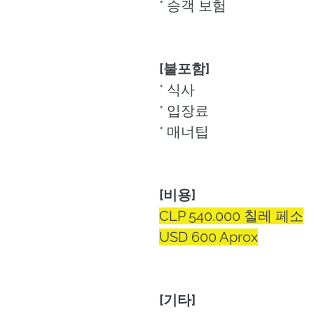
* 승객 보험
[불포함]
* 식사
* 입장료
* 매너팁
[비용]
CLP 540.000 칠레 페소
USD 600 Aprox
[기타]