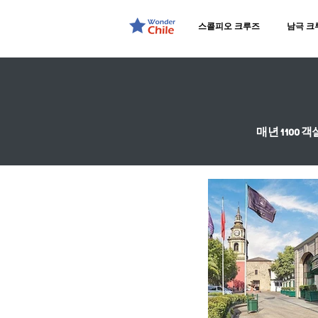
스콜피오 크루즈
남극 크
매년 1100