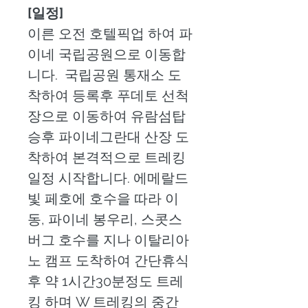
[일정]
이른 오전 호텔픽업 하여 파
이네 국립공원으로 이동합
니다.  국립공원 통재소 도
착하여 등록후 푸데토 선척
장으로 이동하여 유람섬탑
승후 파이네그란대 산장 도
착하여 본격적으로 트레킹 
일정 시작합니다. 에메랄드 
빛 페호에 호수을 따라 이
동, 파이네 봉우리, 스콧스
버그 호수를 지나 이탈리아
노 캠프 도착하여 간단휴식
후 약 1시간30분정도 트레
킹 하며 W 트레킹의 중간 