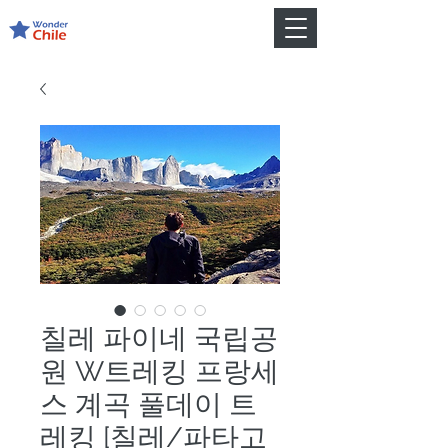
칠레 파이네 국립공
원 W트레킹 프랑세
스 계곡 풀데이 트
레킹 [칠레/파타고