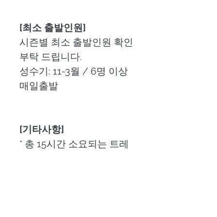
[최소 출발인원] 
시즌별 최소 출발인원 확인 
부탁 드립니다. 
성수기: 11-3월 / 6명 이상 
매일출발
[기타사항]
* 총 15시간 소요되는 트레
킹 상품입니다.
* 픽업/드랍은 푸에로트 나
탈레스 시내기준입니다. 
* 국립공원 티켓은 연속 3
일 사용가능하며 투어 하루